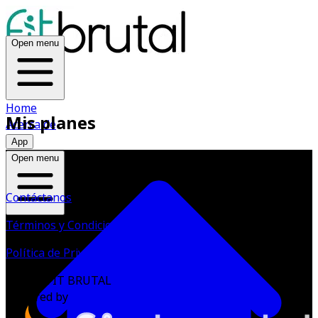
Open menu
Home
Mis planes
Acerca de
App
Open menu
Contáctanos
Términos y Condiciones
Política de Privacidad
©
2026
FIT BRUTAL
Powered by