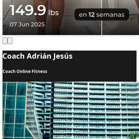
Coach Adrián Jesús
Coach Online Fitness
¿Quién soy? Soy cubano y desde niño me decían
terremoto, porque me costaba estar tranquilo. Mi mamá,
al darse cuenta, me introdujo en el mundo del deporte y
así llegó el soccer a mi vida. A los 18 años ingresé en la
1era categoría de mi ciudad y dos semanas después
estaba entrenando con la élite, con jugadores que alguna
vez fueron mi ejemplo a seguir. El 8 de septiembre del
2018 llegué al aeropuerto de Miami, solo, sin familia,