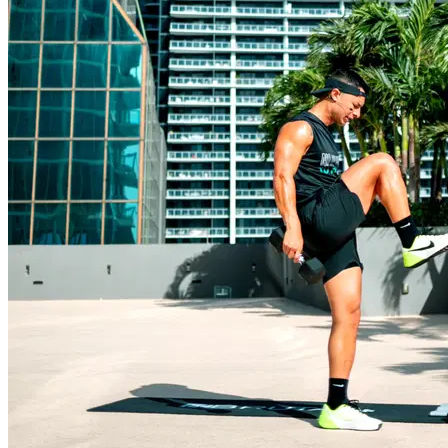
pero con una visión clara: quedarme y apostarlo todo por
mi carrera como futbolista. Desde que pisé Estados
Unidos caminé en DIOS. No sé en qué creas tú, pero sí
puedo decirte que las bendiciones grandes llegan cuando
te arriesgas y das ese primer paso, el más difícil de todos.
El 11 de septiembre del 2019, el mismo día de las Torres
Gemelas, me pasó algo que cambió el rumbo de mi vida:
durante un entrenamiento me fracturé la clavícula. Ahí
empezó el verdadero juego: sin trabajo, sin dinero, sin
soccer, sin familia y con una fractura en un pequeño
efficiency de Miami donde apenas podía moverme. Decidí
dejar el soccer y enfocarme en emprender para sobrevivir
y prepararme para que esto nunca volviera a pasar. En
ese proceso empecé a trabajar mis redes sociales con el
objetivo de ayudar a las personas a mejorar su estilo de
vida y salud mediante el fitness. Así nace mi marca Fit
Brutal. Con el tiempo, las cosas crecieron más de lo que
imaginé y llegué a tener más de 4 millones de seguidores
entre todas mis redes. Miles de personas escribiendo a
diario para entrenar conmigo online. Detrás de esta