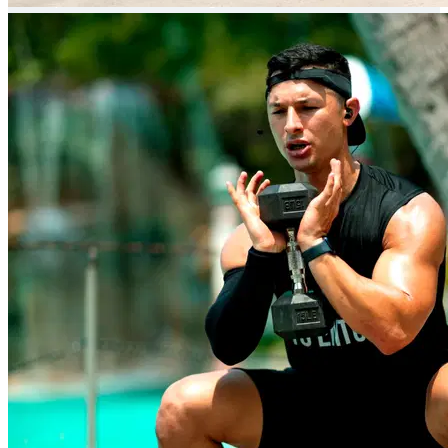
marca hay años de superación, sacrificio, retos y
crecimiento. Fit Brutal nació para elevar a los latinos y
recordarles que: TODO ESTÁ EN TU MENTE. Ya viste mi
historia, ahora es momento de empezar a construir la
tuya.
Saber más